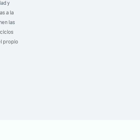
dad y
s a la
nen las
cicios
l propio