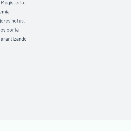
y Magisterio.
demia
jores notas.
os por la
garantizando